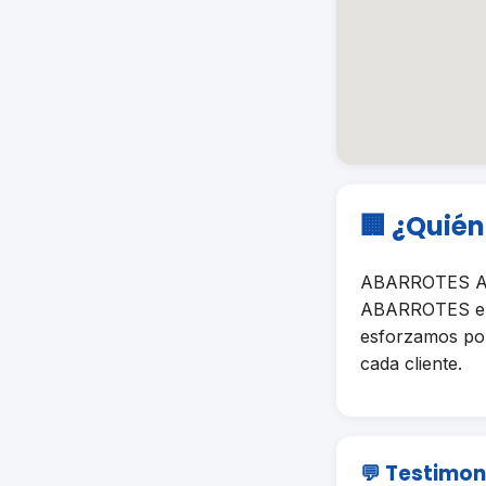
🏢 ¿Quié
ABARROTES ADO
ABARROTES en P
esforzamos por 
cada cliente.
💬 Testimon