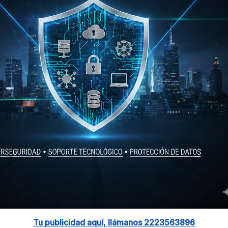
Tu publicidad aquí, llámanos 2223563896