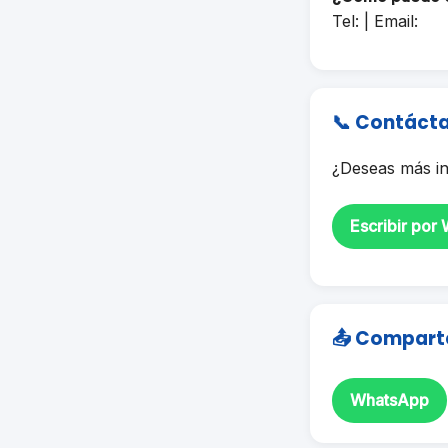
Tel: | Email:
📞 Contáct
¿Deseas más in
Escribir por
📤 Compart
WhatsApp