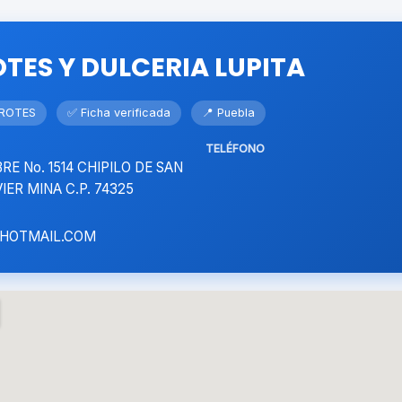
TES Y DULCERIA LUPITA
RROTES
✅ Ficha verificada
📍 Puebla
TELÉFONO
RE No. 1514 CHIPILO DE SAN
IER MINA C.P. 74325
HOTMAIL.COM