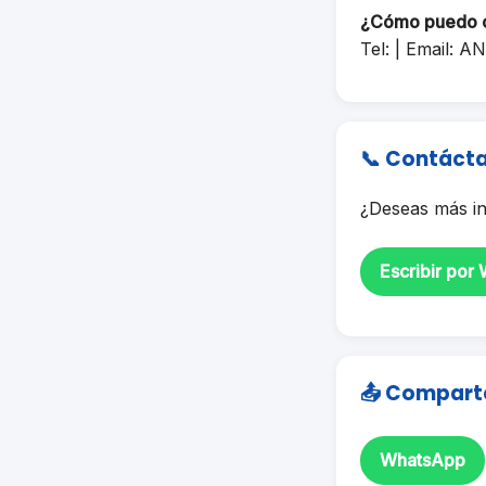
¿Cómo puedo 
Tel: | Email:
AN
📞 Contáct
¿Deseas más in
Escribir por
📤 Compart
WhatsApp