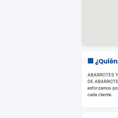
🏢 ¿Quié
ABARROTES Y D
DE ABARROTES e
esforzamos por 
cada cliente.