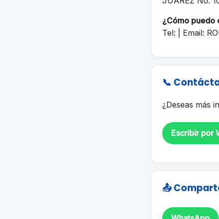
JUAREZ No. 1
¿Cómo puedo 
Tel: | Email:
RO
📞 Contáct
¿Deseas más in
Escribir por
📤 Compart
WhatsApp