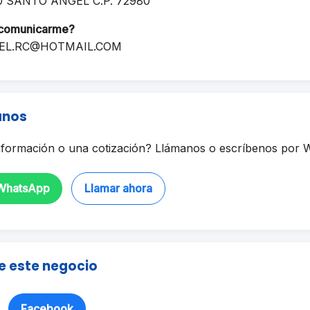
0 SANTO ANGEL C.P. 72980
comunicarme?
EL.RC@HOTMAIL.COM
anos
formación o una cotización? Llámanos o escríbenos por 
 WhatsApp
Llamar ahora
e este negocio
Facebook