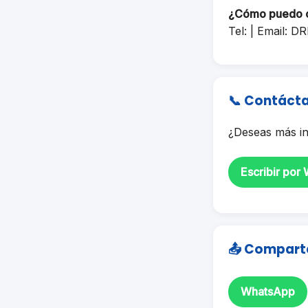
¿Cómo puedo 
Tel: | Email:
DR
📞 Contáct
¿Deseas más in
Escribir por
📤 Compart
WhatsApp