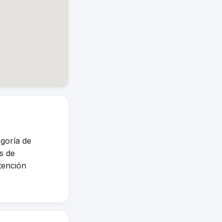
goría de
s de
tención