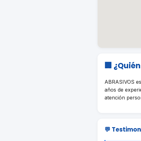
🏢 ¿Quié
ABRASIVOS es 
años de experi
atención person
💬 Testimon