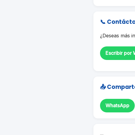
📞 Contáct
¿Deseas más in
Escribir por
📤 Compart
WhatsApp