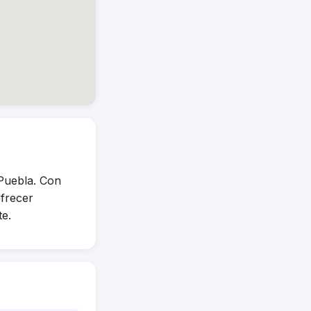
Puebla. Con
ofrecer
te.