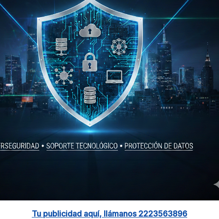
Tu publicidad aquí, llámanos 2223563896