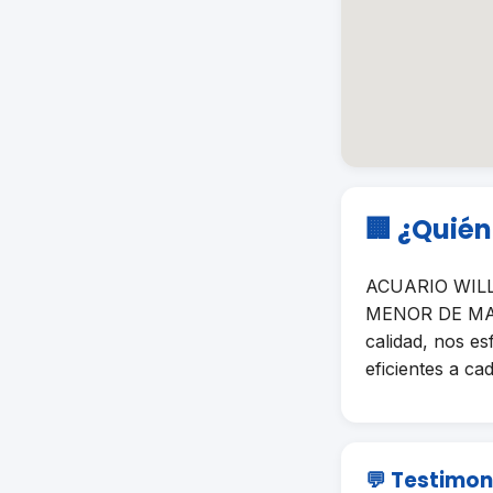
🏢 ¿Quié
ACUARIO WILLI
MENOR DE MASC
calidad, nos e
eficientes a cad
💬 Testimon