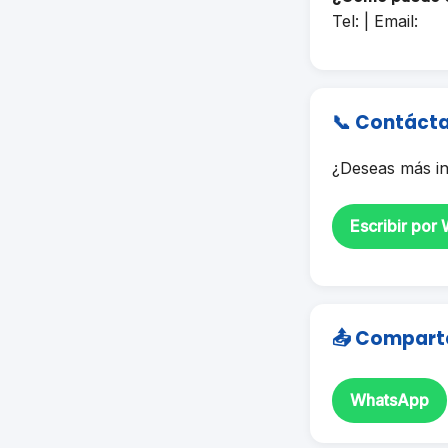
Tel: | Email:
📞 Contáct
¿Deseas más in
Escribir por
📤 Compart
WhatsApp