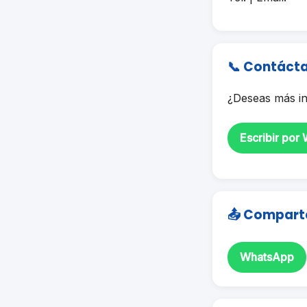
📞 Contáct
¿Deseas más in
Escribir por
📤 Compart
WhatsApp