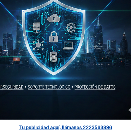
Tu publicidad aquí, llámanos 2223563896