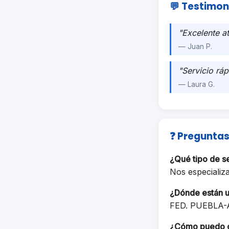
💬 Testimon
"Excelente a
— Juan P.
"Servicio ráp
— Laura G.
❓ Preguntas
¿Qué tipo de
Nos especiali
¿Dónde están 
FED. PUEBLA-
¿Cómo puedo 