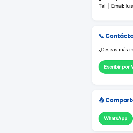
Tel: | Email:
lui
📞 Contáct
¿Deseas más in
Escribir por
📤 Compart
WhatsApp