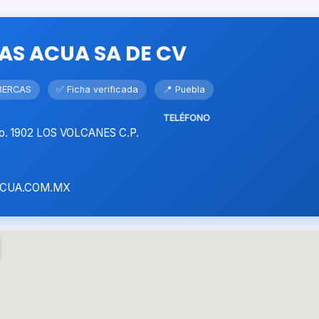
AS ACUA SA DE CV
LBERCAS
✅ Ficha verificada
📍 Puebla
TELÉFONO
. 1902 LOS VOLCANES C.P.
CUA.COM.MX