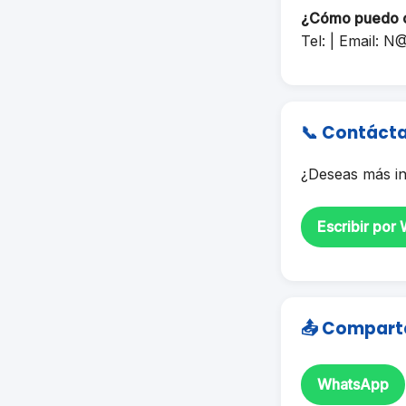
¿Cómo puedo 
Tel: | Email:
N@
📞 Contáct
¿Deseas más in
Escribir por
📤 Compart
WhatsApp