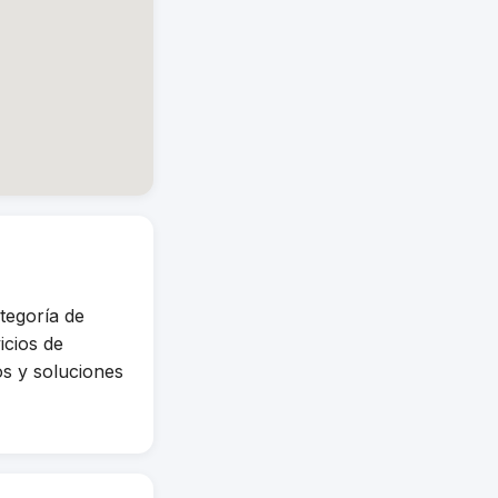
egoría de
cios de
os y soluciones