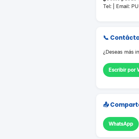
Tel: | Email:
PU
📞 Contáct
¿Deseas más in
Escribir por
📤 Compart
WhatsApp