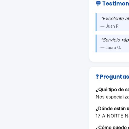
💬 Testimon
"Excelente a
— Juan P.
"Servicio ráp
— Laura G.
❓ Preguntas
¿Qué tipo de 
Nos especializ
¿Dónde están 
17 A NORTE N
¿Cómo puedo 