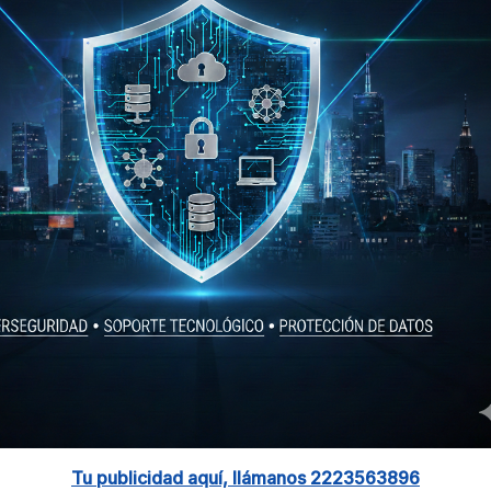
Tu publicidad aquí, llámanos 2223563896