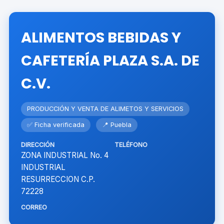
ALIMENTOS BEBIDAS Y
CAFETERÍA PLAZA S.A. DE
C.V.
PRODUCCIÓN Y VENTA DE ALIMETOS Y SERVICIOS
✅ Ficha verificada
📍 Puebla
DIRECCIÓN
TELÉFONO
ZONA INDUSTRIAL No. 4
INDUSTRIAL
RESURRECCION C.P.
72228
CORREO