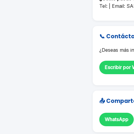
Tel: | Email:
SA
📞 Contáct
¿Deseas más in
Escribir por
📤 Compart
WhatsApp