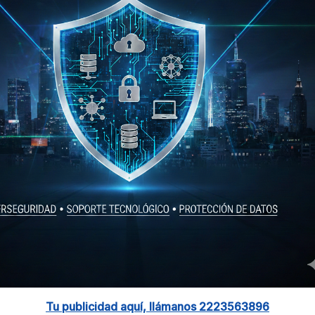
Tu publicidad aquí, llámanos 2223563896