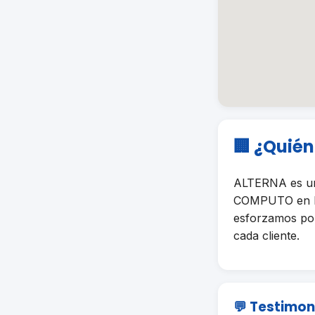
🏢 ¿Quié
ALTERNA es un
COMPUTO en Pue
esforzamos por 
cada cliente.
💬 Testimon