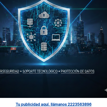
Tu publicidad aquí, llámanos 2223563896