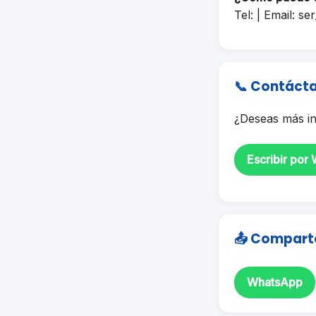
Tel: | Email:
ser
📞 Contáct
¿Deseas más in
Escribir por
📤 Compart
WhatsApp