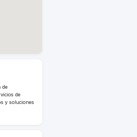
 de
icios de
os y soluciones