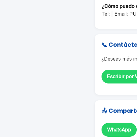
¿Cómo puedo 
Tel: | Email:
PU
📞 Contáct
¿Deseas más in
Escribir por
📤 Compart
WhatsApp