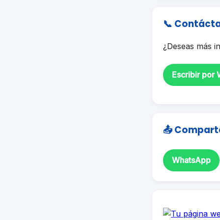
📞 Contáct
¿Deseas más in
Escribir por
📤 Compart
WhatsApp