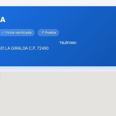
CA
✅ Ficha verificada
📍 Puebla
TELÉFONO
01 LA GIRALDA C.P. 72490