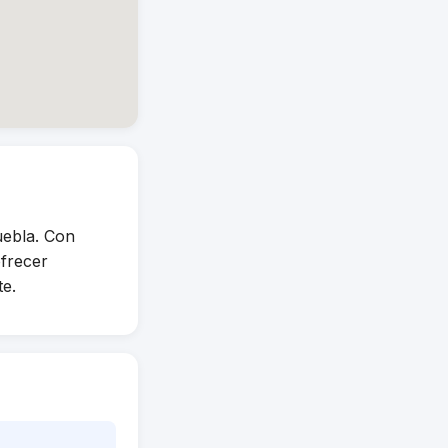
ebla. Con
ofrecer
te.