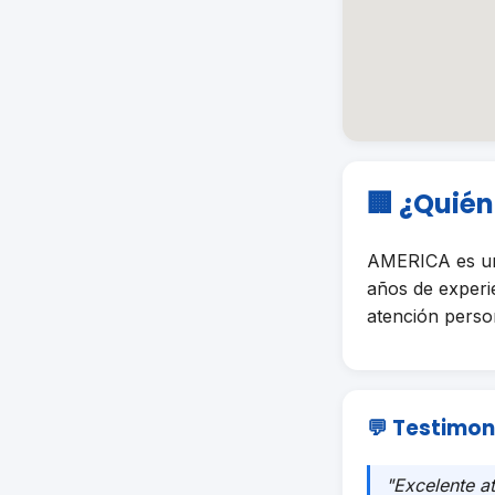
🏢 ¿Quié
AMERICA es un
años de experi
atención person
💬 Testimon
"Excelente a