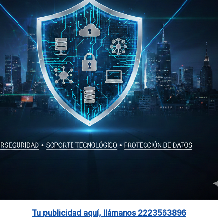
Tu publicidad aquí, llámanos 2223563896