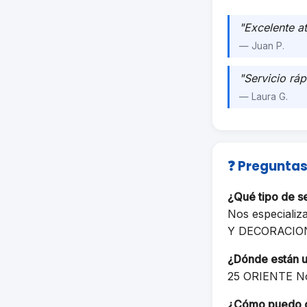
"Excelente a
— Juan P.
"Servicio ráp
— Laura G.
❓ Preguntas
¿Qué tipo de 
Nos especializ
Y DECORACIO
¿Dónde están 
25 ORIENTE No
¿Cómo puedo 