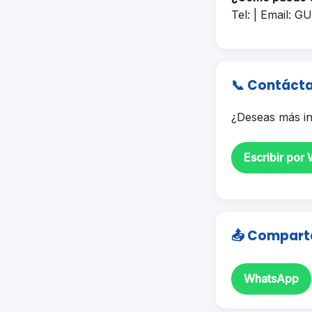
Tel: | Email:
GU
📞 Contáct
¿Deseas más in
Escribir por
📤 Compart
WhatsApp