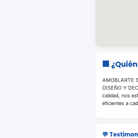
🏢 ¿Quié
AMOBLARTE SA 
DISEÑO Y DECO
calidad, nos e
eficientes a cad
💬 Testimon