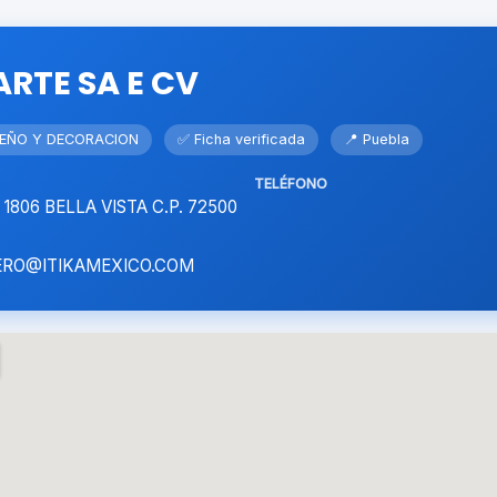
RTE SA E CV
ISEÑO Y DECORACION
✅ Ficha verificada
📍 Puebla
TELÉFONO
 1806 BELLA VISTA C.P. 72500
ERO@ITIKAMEXICO.COM