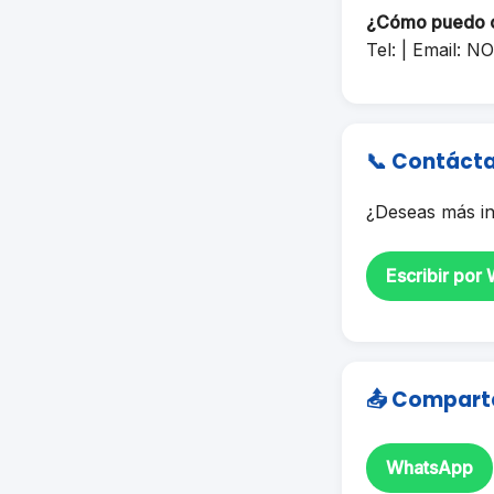
¿Cómo puedo 
Tel: | Email:
NO
📞 Contáct
¿Deseas más in
Escribir por
📤 Compart
WhatsApp