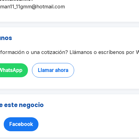
rman11_11gmm@hotmail.com
anos
formación o una cotización? Llámanos o escríbenos por 
 WhatsApp
Llamar ahora
e este negocio
Facebook