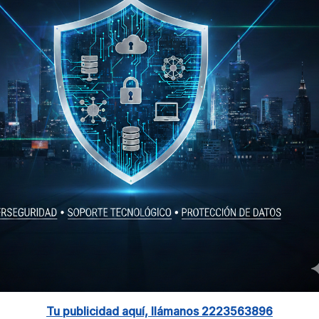
Tu publicidad aquí, llámanos 2223563896