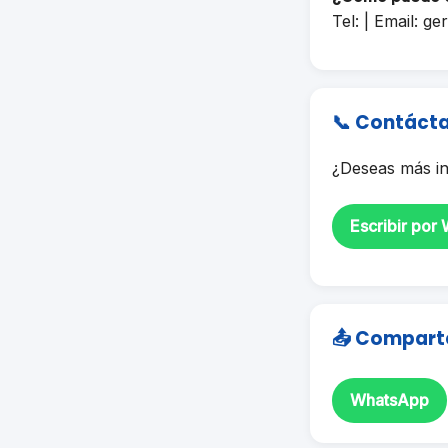
Tel: | Email:
ge
📞 Contáct
¿Deseas más in
Escribir por
📤 Compart
WhatsApp