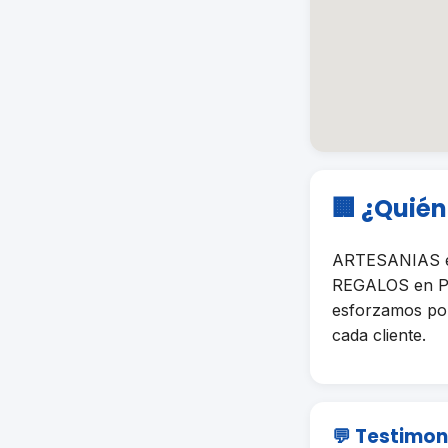
🏢 ¿Quié
ARTESANIAS es
REGALOS en Pue
esforzamos por 
cada cliente.
💬 Testimon