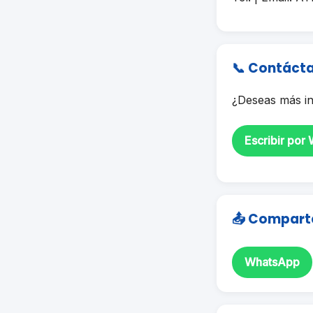
📞 Contáct
¿Deseas más in
Escribir por
📤 Compart
WhatsApp