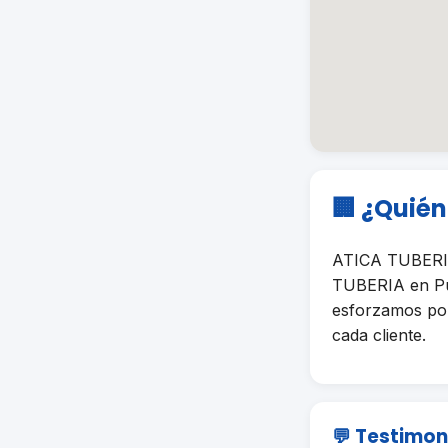
🏢 ¿Quié
ATICA TUBERIA
TUBERIA en Pue
esforzamos por 
cada cliente.
💬 Testimon