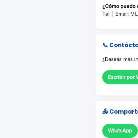
¿Cómo puedo 
Tel: | Email:
ML
📞 Contáct
¿Deseas más in
Escribir por
📤 Compart
WhatsApp