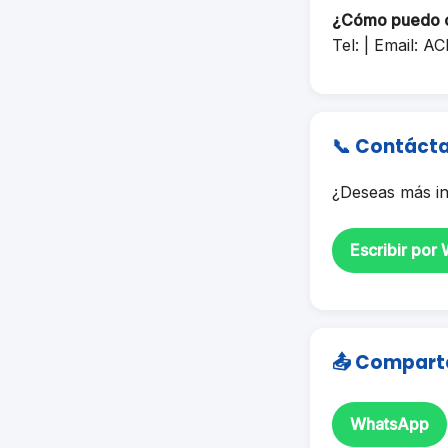
¿Cómo puedo 
Tel: | Email:
AC
📞 Contáct
¿Deseas más in
Escribir por
📤 Compart
WhatsApp