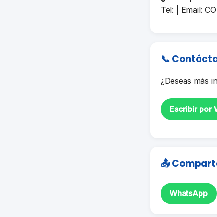
Tel: | Email:
CO
📞 Contáct
¿Deseas más in
Escribir por
📤 Compart
WhatsApp