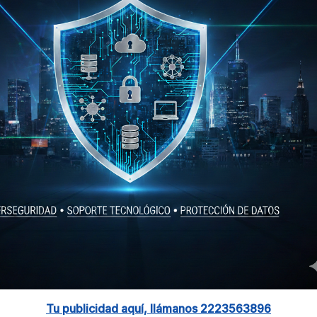
Tu publicidad aquí, llámanos 2223563896