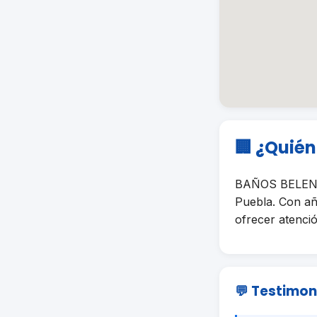
🏢 ¿Quié
BAÑOS BELEN e
Puebla. Con añ
ofrecer atenció
💬 Testimon