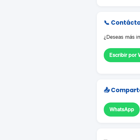
📞 Contáct
¿Deseas más in
Escribir por
📤 Compart
WhatsApp