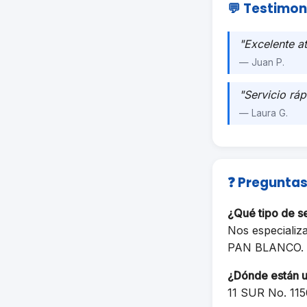
💬 Testimon
"Excelente a
— Juan P.
"Servicio ráp
— Laura G.
❓ Preguntas
¿Qué tipo de s
Nos especializ
PAN BLANCO.
¿Dónde están 
11 SUR No. 1