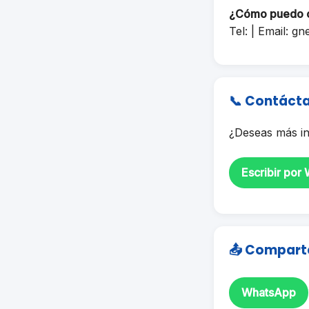
¿Cómo puedo 
Tel: | Email:
gn
📞 Contáct
¿Deseas más in
Escribir por
📤 Compart
WhatsApp