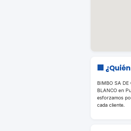
🏢 ¿Quié
BIMBO SA DE C
BLANCO en Pueb
esforzamos por 
cada cliente.