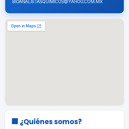
BIOANALISTASQUIMICOS@YAHOO.COM.MX
🏢 ¿Quiénes somos?