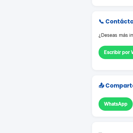
📞 Contáct
¿Deseas más in
Escribir por
📤 Compart
WhatsApp