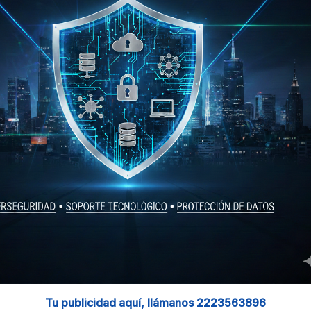
Tu publicidad aquí, llámanos 2223563896