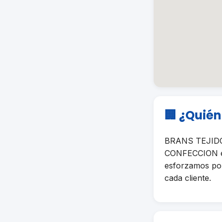
🏢 ¿Quié
BRANS TEJIDO 
CONFECCION en 
esforzamos por 
cada cliente.