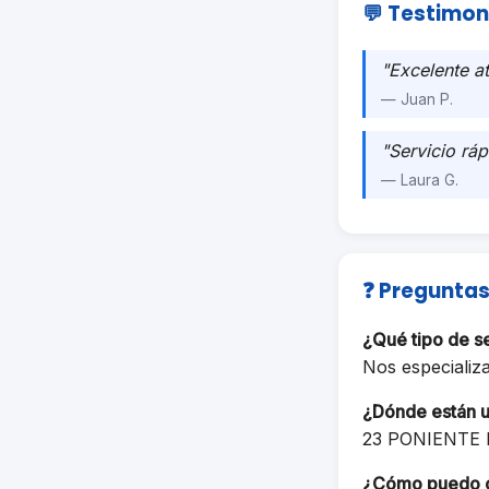
💬 Testimon
"Excelente a
— Juan P.
"Servicio ráp
— Laura G.
❓ Preguntas
¿Qué tipo de s
Nos especializ
¿Dónde están 
23 PONIENTE 
¿Cómo puedo 