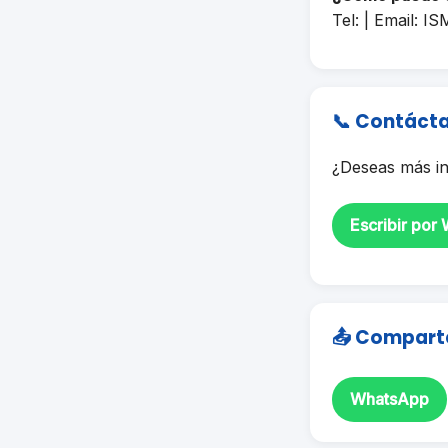
Tel: | Email:
IS
📞 Contáct
¿Deseas más in
Escribir por
📤 Compart
WhatsApp