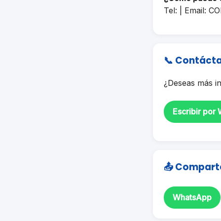
Tel: | Email:
CO
📞 Contáct
¿Deseas más in
Escribir por
📤 Compart
WhatsApp