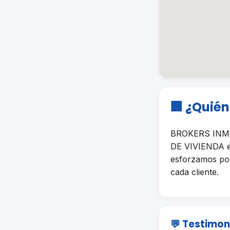
🏢 ¿Quié
BROKERS INMOB
DE VIVIENDA en
esforzamos por 
cada cliente.
💬 Testimon