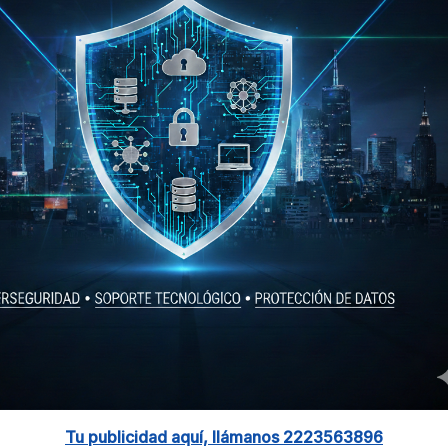
Tu publicidad aquí, llámanos 2223563896