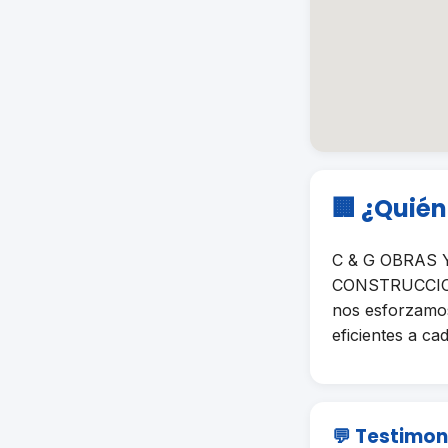
🏢 ¿Quié
C & G OBRAS Y
CONSTRUCCION e
nos esforzamos
eficientes a cad
💬 Testimon