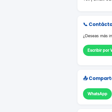
📞 Contáct
¿Deseas más in
Escribir por
📤 Compart
WhatsApp