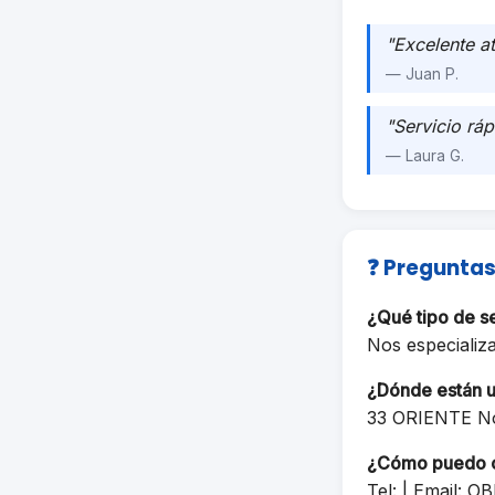
"Excelente a
— Juan P.
"Servicio ráp
— Laura G.
❓ Preguntas
¿Qué tipo de s
Nos especializ
¿Dónde están 
33 ORIENTE N
¿Cómo puedo 
Tel: | Email:
OB