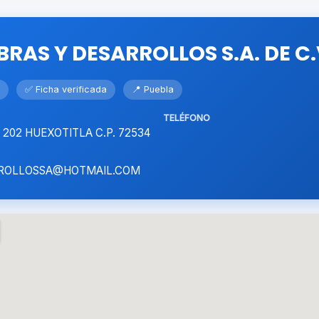
BRAS Y DESARROLLOS S.A. DE C.
✅ Ficha verificada
📍 Puebla
TELÉFONO
 202 HUEXOTITLA C.P. 72534
ROLLOSSA@HOTMAIL.COM