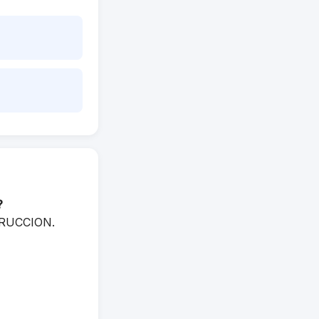
?
STRUCCION.